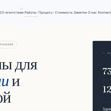
EO-агентствам
Работы
Процесс
Стоимость
Заметки
О нас
Контакт
▾
▾
ХРАНЕНИЕ
— К
мы для
7
ии
и
1
ой
Здра