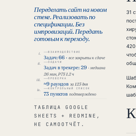
Переделать сайт на новом
31 
стеке. Реализовать по
пос
спецификации. Без
хир
импровизаций. Передать
готовым к переходу.
сто
420
ВЗАИМОДЕЙСТВИЕ
что
Задач: 66 ·
все закрыты к сдаче
ЗАДАЧИ
общ
Задач в трекере: 29
· медиана
26 мин, P75 1.2 ч
Шаб
ПРОВЕРКА
≈9 раундов
за 123 дня
Ком
КОНТРОЛЬНЫЙ СПИСОК
73 пунктов
подтверждено
шаб
К
ТАБЛИЦА GOOGLE
SHEETS + REDMINE,
НЕ САМООТЧЁТ.