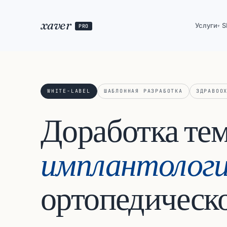
xaver
Услуги
S
PRO
▾
WHITE-LABEL
ШАБЛОННАЯ РАЗРАБОТКА
ЗДРАВОО
Доработка те
имплантолог
ортопедическ