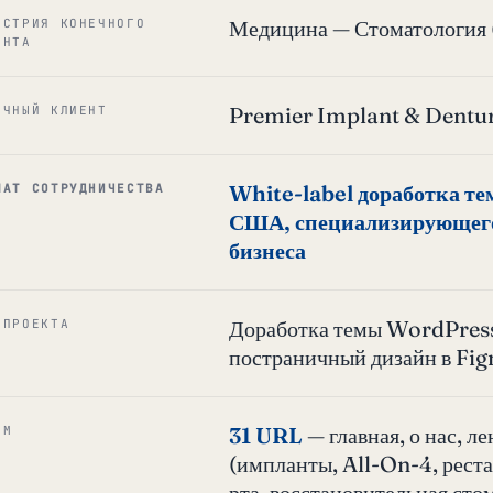
Медицина — Стоматология 
УСТРИЯ КОНЕЧНОГО
ЕНТА
Premier Implant & Dentur
ЕЧНЫЙ КЛИЕНТ
White-label доработка те
МАТ СОТРУДНИЧЕСТВА
США, специализирующегос
бизнеса
Доработка темы WordPress
 ПРОЕКТА
постраничный дизайн в Fig
31 URL
— главная, о нас, л
ЁМ
(импланты, All-On-4, реста
рта, восстановительная сто