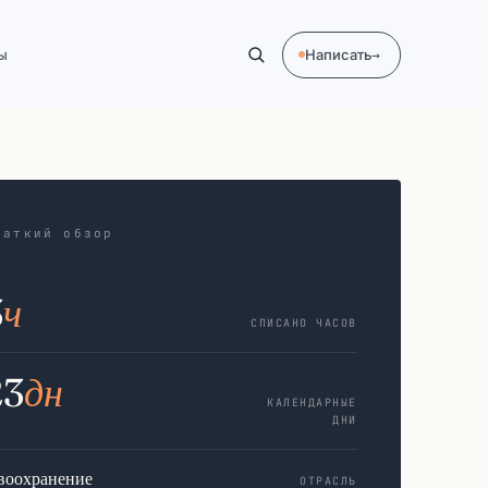
ы
Написать
→
раткий обзор
3
ч
СПИСАНО ЧАСОВ
23
дн
КАЛЕНДАРНЫЕ
ДНИ
воохранение
ОТРАСЛЬ