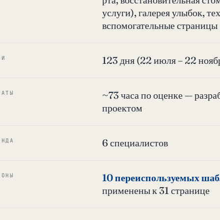
услуги), галерея улыбок, те
вспомогательные страницы
123 дня (22 июля – 22 нояб
КИ
~73 часа по оценке — разра
РАТЫ
проектом
6 специалистов
АНДА
10 переиспользуемых ша
ЛОНЫ
применены к 31 странице