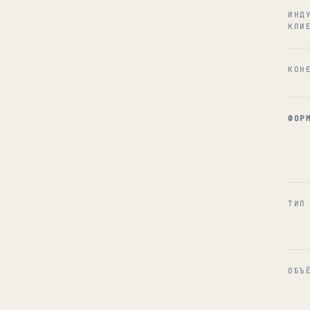
ИНД
КЛИ
КОН
ФОР
ТИП
ОБЪ