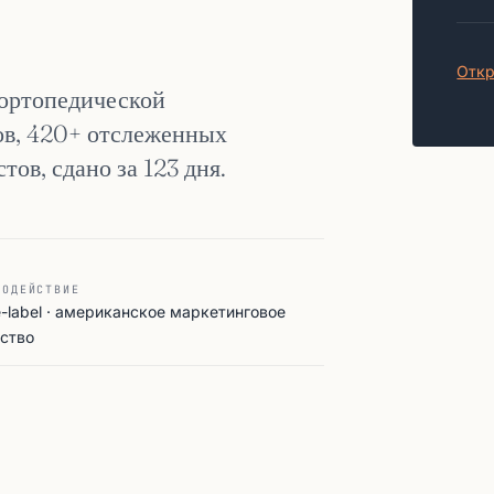
Откр
 ортопедической
нов, 420+ отслеженных
тов, сдано за 123 дня.
МОДЕЙСТВИЕ
e-label · американское маркетинговое
тство