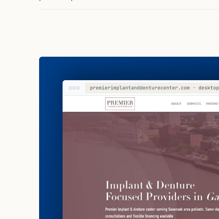
premierimplantanddenturecenter.com · desktop