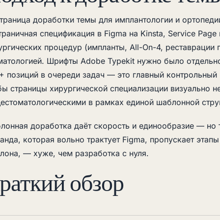
страница доработки темы для имплантологии и ортопеди
траничная спецификация в Figma на Kinsta, Service Page
ургических процедур (импланты, All-On-4, реставрации 
матологией. Шрифты Adobe Typekit нужно было отдельно
+ позиций в очереди задач — это главный контрольный 
бы страницы хирургической специализации визуально не
естоматологическими в рамках единой шаблонной стру
лонная доработка даёт скорость и единообразие — но т
анда, которая вольно трактует Figma, пропускает этапы
лона, — хуже, чем разработка с нуля.
раткий обзор