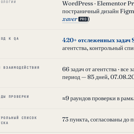
WordPress · Elementor Pro
НОЛОГИИ
постраничный дизайн Figm
xaver
)
PRO
420+ отслеженных задач 
ХОД К QA
агентства, контрольный спи
66 задач от агентства · все
М ВЗАИМОДЕЙСТВИЯ
период — 85 дней, 07.08.
≈9 раундов проверки в рамк
НДЫ ПРОВЕРКИ
73 пункта, согласованы до
ТРОЛЬНЫЙ СПИСОК
УСКА