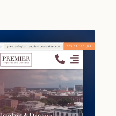
premierimplantanddenturecenter.com · mobile
73Ч ЗА 123 ДНЯ