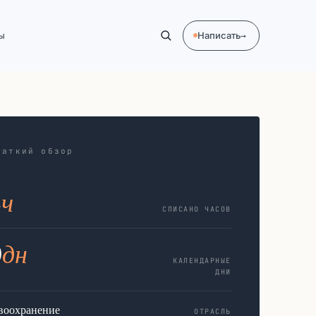
ы
Написать
→
раткий обзор
4
ч
СПИСАНО ЧАСОВ
9
дн
КАЛЕНДАРНЫЕ
ДНИ
воохранение
ОТРАСЛЬ