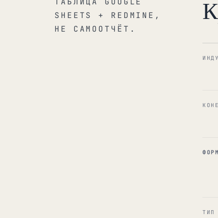
К
ТАБЛИЦА GOOGLE
SHEETS + REDMINE,
НЕ САМООТЧЁТ.
ИНД
КОН
ФОР
ТИП