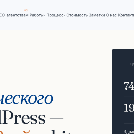
EO-агентствам
Работы
Процесс
Стоимость
Заметки
О нас
Контакт
▾
▾
— К
7
еского
1
dPress —
Здра