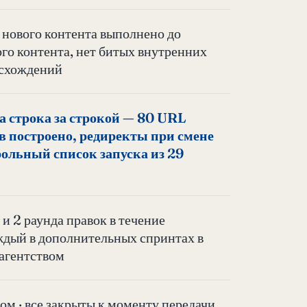
 нового контента выполнено до
го контента, нет битых внутренних
асхождений
 строка за строкой — 80 URL
в построено, редиректы при смене
ольный список запуска из 29
и 2 раунда правок в течение
дый в дополнительных спринтах в
 агентством
вом · все закрыты к моменту передачи