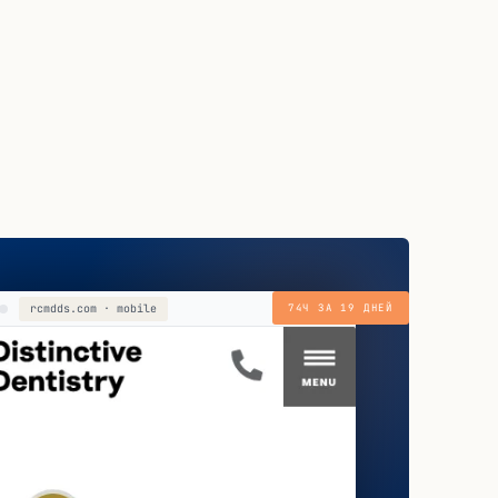
rcmdds.com · mobile
74Ч ЗА 19 ДНЕЙ