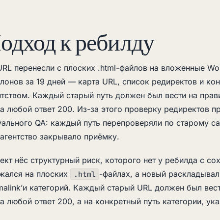
одход к ребилду
URL перенесли с плоских .html-файлов на вложенные Wor
лонов за 19 дней — карта URL, список редиректов и ко
нтством. Каждый старый путь должен был вести на прав
на любой ответ 200. Из-за этого проверку редиректов 
уального QA: каждый путь перепроверяли по старому сай
 агентство закрывало приёмку.
ект нёс структурный риск, которого нет у ребилда с со
жался на плоских
-файлах, а новый раскладывал
.html
malink’и категорий. Каждый старый URL должен был вес
на любой ответ 200, а на конкретный путь категории, ук