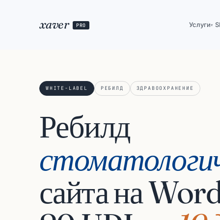
xaver
Услуги
S
PRO
▾
WHITE-LABEL
РЕБИЛД
ЗДРАВООХРАНЕНИЕ
Ребилд
стоматологич
сайта на Wor