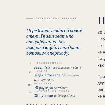
П
— ТЕХНИЧЕСКОЕ ЗАДАНИЕ
Переделать сайт на новом
80 
стеке. Реализовать по
шаб
спецификации. Без
аге
импровизаций. Передать
готовым к переходу.
не 
виз
ВЗАИМОДЕЙСТВИЕ
как
Задач: 85 ·
все закрыты к сдаче
ЗАДАЧИ
Задач в трекере: 9
· медиана
Про
10 ч, P75 51.3 ч
дер
ПРОВЕРКА
≈5 раундов
за 19 дней
per
КОНТРОЛЬНЫЙ СПИСОК
29 пунктов
подтверждено
не 