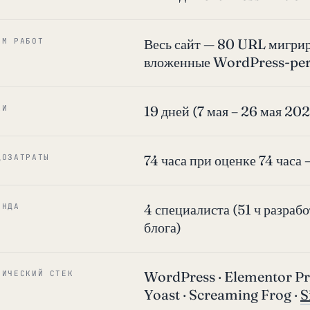
Весь сайт — 80 URL мигри
ЁМ РАБОТ
вложенные WordPress-perm
19 дней (7 мая – 26 мая 202
КИ
74 часа при оценке 74 часа 
ДОЗАТРАТЫ
4 специалиста (51 ч разработ
АНДА
блога)
WordPress · Elementor Pro
НИЧЕСКИЙ СТЕК
Yoast · Screaming Frog ·
S