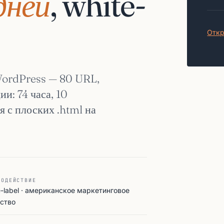
дней
, white-
Откр
WordPress — 80 URL,
и: 74 часа, 10
я с плоских .html на
МОДЕЙСТВИЕ
e-label · американское маркетинговое
тство