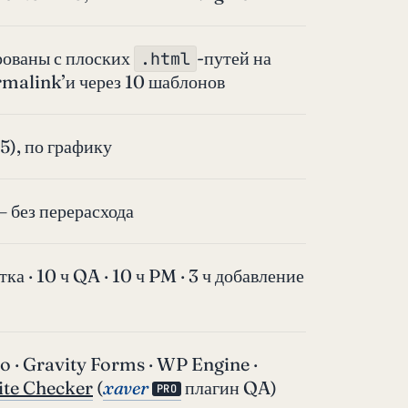
рованы с плоских
-путей на
.html
alink’и через 10 шаблонов
5), по графику
— без перерасхода
ка · 10 ч QA · 10 ч PM · 3 ч добавление
 · Gravity Forms · WP Engine ·
ite Checker
(
xaver
плагин QA)
PRO