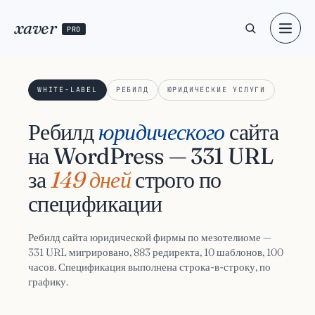
xaver
PRO
WHITE-LABEL
РЕБИЛД
ЮРИДИЧЕСКИЕ УСЛУГИ
Ребилд
юридического
сайта
на WordPress — 331 URL
за
149 дней
строго по
спецификации
Ребилд сайта юридической фирмы по мезотелиоме —
331 URL мигрировано, 883 редиректа, 10 шаблонов, 100
часов. Спецификация выполнена строка-в-строку, по
графику.