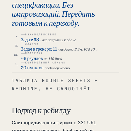
спецификации. Без
импровизаций. Передать
готовым к переходу.
ВЗАИМОДЕЙСТВИЕ
Задач: 58 ·
все закрыты к сдаче
ЗАДАЧИ
Задач в трекере: 11
· медиана 2.3 ч, P75 10 ч
ПРОВЕРКА
≈6 раундов
за 149 дней
КОНТРОЛЬНЫЙ СПИСОК
30 пунктов
подтверждено
ТАБЛИЦА GOOGLE SHEETS +
REDMINE, НЕ САМООТЧЁТ.
Подход к ребилду
Сайт юридической фирмы с 331 URL
мигрирует с плоских .html-путей на