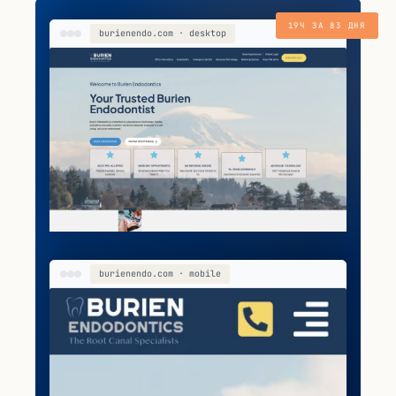
19Ч ЗА 83 ДНЯ
burienendo.com · desktop
burienendo.com · mobile