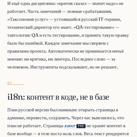
И ещё одна дисциплина: «критик сказал — значит надо» не
работает. Часть замечаний — ложные срабатывания.
«Таксономия услуг» — устоявшийся русский IT-термин,
технический директор его знает. «QA-тестирование» —
тавтология: QA и есть тестирование, и принять такую правку
было бы ошибкой. Каждое замечание мы сверяем с
правилами проекта. Автоматически не принимается ничьё
мнение: ни критика, ни линтера. Последнее слово — за
человеком. Инструменты подсказывают, но не решают.
i18n: контент в коде, не в базе
План русской версии был наивным: открыть страницы в
админке, перевести, сохранить. Через час выяснилось, что
план не работает. Страницы
xaver
не хранят контент в
PRO
базе вообще — в теле поста ноль слов. Весь текст рендерится