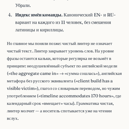
Убрали.
Индекс имён команды.
Канонический EN- и RU-
вариант на каждого из 11 человек, без смешения
латиницы и кириллицы.
Но главное мы поняли позже: чистый линтер не означает
чистый текст. Линтер закрывает уровень слов. На уровне
фразы остаются кальки, которые регулярка не возьмёт в
принципе: неодушевлённый субъект по английской модели
(«the aggregate came in» → «сумма сошлась»), английская
метафора без русского эквивалента («client build has a
visible victim»), глагол со словарным переводом, но чужим
употреблением («timeline accommodates 170 hours», где
календарный срок «вмещает» часы). Грамматика чистая,
линтер молчит — а носитель спотыкается уже на чтении
вслух.