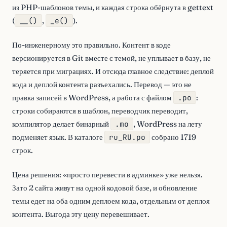
из PHP-шаблонов темы, и каждая строка обёрнута в gettext
(
__()
,
_e()
).
По-инженерному это правильно. Контент в коде
версионируется в Git вместе с темой, не уплывает в базу, не
теряется при миграциях. И отсюда главное следствие: деплой
кода и деплой контента разъехались. Перевод — это не
правка записей в WordPress, а работа с файлом
.po
:
строки собираются в шаблон, переводчик переводит,
компилятор делает бинарный
.mo
, WordPress на лету
подменяет язык. В каталоге
ru_RU.po
собрано 1719
строк.
Цена решения: «просто перевести в админке» уже нельзя.
Зато 2 сайта живут на одной кодовой базе, и обновление
темы едет на оба одним деплоем кода, отдельным от деплоя
контента. Выгода эту цену перевешивает.