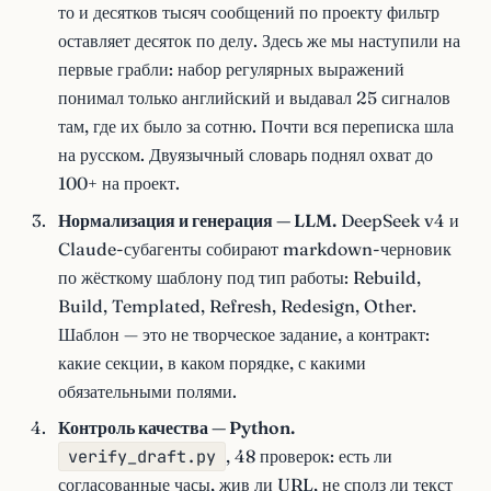
то и десятков тысяч сообщений по проекту фильтр
оставляет десяток по делу. Здесь же мы наступили на
первые грабли: набор регулярных выражений
понимал только английский и выдавал 25 сигналов
там, где их было за сотню. Почти вся переписка шла
на русском. Двуязычный словарь поднял охват до
100+ на проект.
Нормализация и генерация — LLM.
DeepSeek v4 и
Claude-субагенты собирают markdown-черновик
по жёсткому шаблону под тип работы: Rebuild,
Build, Templated, Refresh, Redesign, Other.
Шаблон — это не творческое задание, а контракт:
какие секции, в каком порядке, с какими
обязательными полями.
Контроль качества — Python.
verify_draft.py
, 48 проверок: есть ли
согласованные часы, жив ли URL, не сполз ли текст