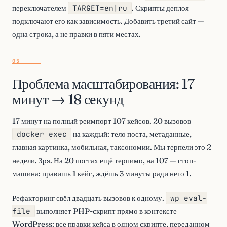
переключателем
TARGET=en|ru
. Скрипты деплоя
подключают его как зависимость. Добавить третий сайт —
одна строка, а не правки в пяти местах.
Проблема масштабирования: 17
минут → 18 секунд
17 минут на полный реимпорт 107 кейсов. 20 вызовов
docker exec
на каждый: тело поста, метаданные,
главная картинка, мобильная, таксономии. Мы терпели это 2
недели. Зря. На 20 постах ещё терпимо, на 107 — стоп-
машина: правишь 1 кейс, ждёшь 3 минуты ради него 1.
Рефакторинг свёл двадцать вызовов к одному.
wp eval-
file
выполняет PHP-скрипт прямо в контексте
WordPress: все правки кейса в одном скрипте, переданном