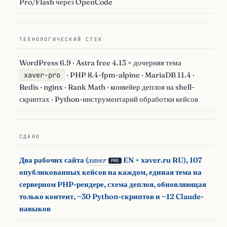
Pro/Flash через OpenCode
ТЕХНОЛОГИЧЕСКИЙ СТЕК
WordPress 6.9 · Astra free 4.13 + дочерняя тема
xaver-pro
· PHP 8.4-fpm-alpine · MariaDB 11.4 ·
Redis · nginx · Rank Math · конвейер деплоя на shell-
скриптах · Python-инструментарий обработки кейсов
СДАНО
Два рабочих сайта (
xaver
EN + xaver.ru RU), 107
PRO
опубликованных кейсов на каждом, единая тема на
серверном PHP-рендере, схема деплоя, обновляющая
только контент, ~30 Python-скриптов и ~12 Claude-
навыков