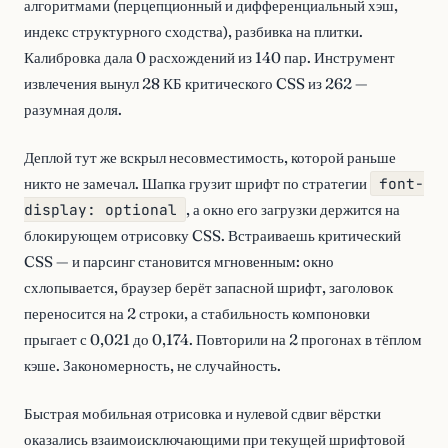
алгоритмами (перцепционный и дифференциальный хэш,
индекс структурного сходства), разбивка на плитки.
Калибровка дала 0 расхождений из 140 пар. Инструмент
извлечения вынул 28 КБ критического CSS из 262 —
разумная доля.
Деплой тут же вскрыл несовместимость, которой раньше
никто не замечал. Шапка грузит шрифт по стратегии
font-
display: optional
, а окно его загрузки держится на
блокирующем отрисовку CSS. Встраиваешь критический
CSS — и парсинг становится мгновенным: окно
схлопывается, браузер берёт запасной шрифт, заголовок
переносится на 2 строки, а стабильность компоновки
прыгает с 0,021 до 0,174. Повторили на 2 прогонах в тёплом
кэше. Закономерность, не случайность.
Быстрая мобильная отрисовка и нулевой сдвиг вёрстки
оказались взаимоисключающими при текущей шрифтовой