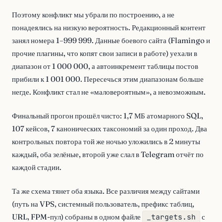
Поэтому конфликт мы убрали по построению, а не
понадеялись на низкую вероятность. Редакционный контент
занял номера 1–999 999. Данные боевого сайта (Flamingo и
прочие плагины, что копят свои записи в работе) уехали в
диапазон от 1 000 000, а автоинкремент таблицы постов
прибили к 1 001 000. Пересечься этим диапазонам больше
негде. Конфликт стал не «маловероятным», а невозможным.
Финальный прогон прошёл чисто: 1,7 МБ атомарного SQL,
107 кейсов, 7 канонических таксономий за один проход. Два
контрольных повтора той же ночью уложились в 2 минуты
каждый, оба зелёные, второй уже слал в Telegram отчёт по
каждой стадии.
Та же схема тянет оба языка. Все различия между сайтами
(путь на VPS, системный пользователь, префикс таблиц,
URL, FPM-пул) собраны в одном файле
_targets.sh
с