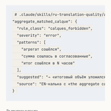
# .claude/skills/ru-translation-quality/anti
"aggregate_matched_calque": {

  "rule_class": "calques_forbidden",

  "severity": "error",

  "patterns": [

    "агрегат сошёлся",

    "сумма сошлась в согласованные",

    "итог сошёлся в N часов"

  ],

  "suggested": "→ «итоговый объём уложился в
  "source": "EN-калька с «the aggregate came
До правила и после: