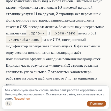
пространствами имён под 5 типов кейсов. Симптомы видно
глазом: «бровь» над заголовком 10 пикселей на одной
странице услуг и 11 на другой, 2 страницы без переменной
фона, длинное тире, нарисованное дважды символом в
тексте и CSS-псевдоэлементом. Заменили на универсальные
компоненты
.xpro-*
: 1
.xpro-hero
вместо 5, 1
.xpro-cta-band
на все CTA, постраничный
модификатор перекрывает только акцент. 8 фаз закрыли за
одну сессию: половинчатая консолидация даёт
половинчатый эффект, и обходные решения возвращаются.
Видимая часть результата — минус 242 строки; реальная
сложность упала сильнее. 7 отраслевых хабов теперь
работают на одном шаблоне вместо 7 почти одинаковых
копий.
Мы используем файлы cookie, чтобы сайт работал корректно и им
было удобно пользоваться. Оставаясь на сайте, вы соглашаетесь с
Масштабируемость — это не когда у вас много страниц. Это
этим.
Подробнее
когда новую можно добавить, не трогая старые.
Понятно
3
с