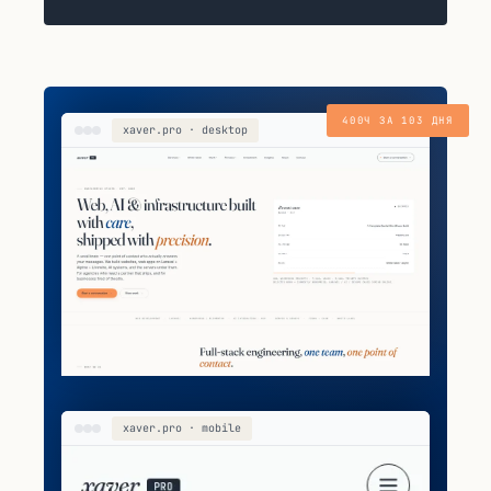
400Ч ЗА 103 ДНЯ
xaver.pro · desktop
xaver.pro · mobile