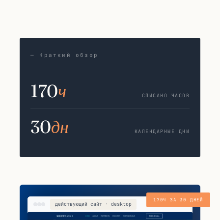
— Краткий обзор
170
ч
СПИСАНО ЧАСОВ
30
дн
КАЛЕНДАРНЫЕ ДНИ
170Ч ЗА 30 ДНЕЙ
действующий сайт · desktop