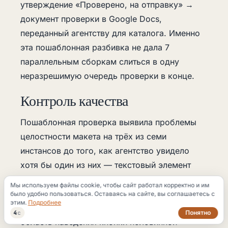
утверждение «Проверено, на отправку» →
документ проверки в Google Docs,
переданный агентству для каталога. Именно
эта пошаблонная разбивка не дала 7
параллельным сборкам слиться в одну
неразрешимую очередь проверки в конце.
Контроль качества
Пошаблонная проверка выявила проблемы
целостности макета на трёх из семи
инстансов до того, как агентство увидело
хотя бы один из них — текстовый элемент
футера, сместившийся влево в Шаблоне 2;
Мы используем файлы cookie, чтобы сайт работал корректно и им
контейнер со скруглёнными секциями, не
было удобно пользоваться. Оставаясь на сайте, вы соглашаетесь с
этим.
Подробнее
полностью вложенный в Шаблоне 4; и
Понятно
3
с
область наведения кнопки половинной