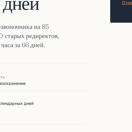
 дней
Откр
озвоночника на 85
80 старых редиректов,
часа за 66 дней.
СЛЬ
воохранение
И
алендарных дней