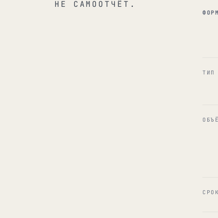
НЕ САМООТЧЁТ.
ФОР
ТИП
ОБЪ
СРО