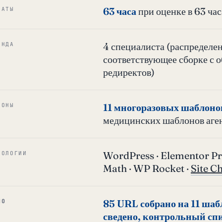
63 часа
при оценке в 63 час
РАТЫ
4 специалиста (распределен
АНДА
соответствующее сборке с 
редиректов)
11 многоразовых шаблоно
ЛОНЫ
медицинских шаблонов аге
WordPress · Elementor Pro
НОЛОГИИ
Math · WP Rocket ·
Site C
85 URL собрано на 11 шаб
НО
сведено, контрольный спи