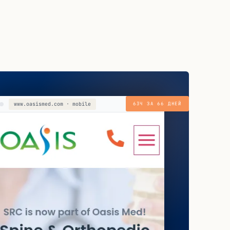
www.oasismed.com · mobile
63Ч ЗА 66 ДНЕЙ