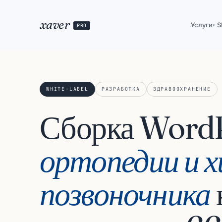
xaver
Услуги
S
PRO
▾
WHITE-LABEL
РАЗРАБОТКА
ЗДРАВООХРАНЕНИЕ
Сборка WordP
ортопедии и х
позвоночника