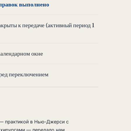
 правок выполнено
 закрыты к передаче (активный период 1
календарном окне
еред переключением
e — практикой в Нью-Джерси с
 хирургами — передало нам