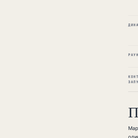
ДИН
РАУ
КОН
ЗАП
П
Мар
оди