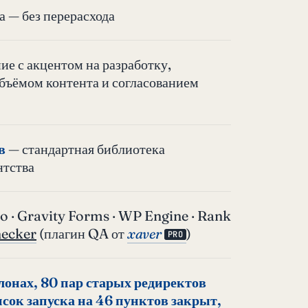
а — без перерасхода
ие с акцентом на разработку,
объёмом контента и согласованием
в
— стандартная библиотека
нтства
 · Gravity Forms · WP Engine · Rank
hecker
(плагин QA от
xaver
)
PRO
лонах, 80 пар старых редиректов
сок запуска на 46 пунктов закрыт,