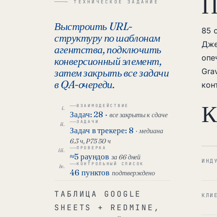
П
— ТЕХНИЧЕСКОЕ ЗАДАНИЕ
Выстроить URL-
85 
структуру по шаблонам
Дже
агентства, подключить
опе
конверсионный элемент,
затем закрыть все задачи
Gra
в QA-очереди.
кон
К
ВЗАИМОДЕЙСТВИЕ
Задач: 28 ·
все закрыты к сдаче
ЗАДАЧИ
Задач в трекере: 8
· медиана
6.3 ч, P75 50 ч
ПРОВЕРКА
≈5 раундов
за 66 дней
ИНД
КОНТРОЛЬНЫЙ СПИСОК
46 пунктов
подтверждено
ТАБЛИЦА GOOGLE
КЛИ
SHEETS + REDMINE,