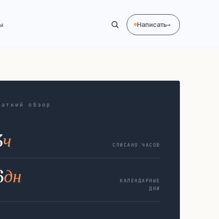
ы
Написать
→
раткий обзор
3
ч
СПИСАНО ЧАСОВ
6
дн
КАЛЕНДАРНЫЕ
ДНИ