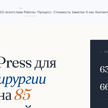
EO-агентствам
Работы
Процесс
Стоимость
Заметки
О нас
Контакт
▾
▾
— К
ress для
6
ирургии
6
на
85