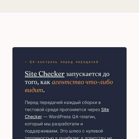
— QA-контроль перед передачей
Site Checker
запускается до
того, как
агентство что-либо
видит
.
Перед передачей каждый сборки в
тестовой среде прогоняется через
Site
Checker
— WordPress QA-плагин,
который мы разработали и
поддерживаем. Это шлюз с нулевой
терпимостью к ошибкам: к агентству не