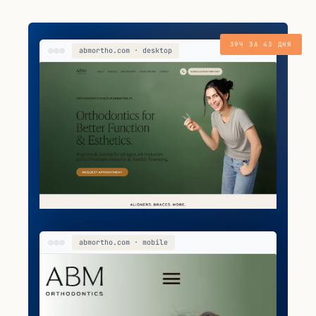
39Ч ЗА 43 ДНЯ
abmortho.com · desktop
abmortho.com · mobile