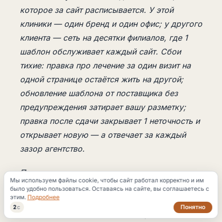
которое за сайт расписывается. У этой
клиники — один бренд и один офис; у другого
клиента — сеть на десятки филиалов, где 1
шаблон обслуживает каждый сайт. Сбои
тихие: правка про лечение за один визит на
одной странице остаётся жить на другой;
обновление шаблона от поставщика без
предупреждения затирает вашу разметку;
правка после сдачи закрывает 1 неточность и
открывает новую — а отвечает за каждый
зазор агентство.
Подрядчику стоит задавать не вопрос
Мы используем файлы cookie, чтобы сайт работал корректно и им
«соберёте ли сайт на шаблоне?», а вопрос
было удобно пользоваться. Оставаясь на сайте, вы соглашаетесь с
этим.
Подробнее
«как именно вы отследите каждое вхождение
Понятно
1
с
общего блока, чтобы поздняя правка дошла