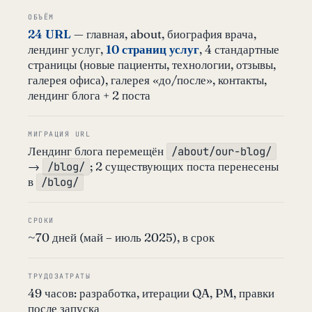
ОБЪЁМ
24 URL
— главная, about, биография врача,
лендинг услуг,
10 страниц услуг
, 4 стандартные
страницы (новые пациенты, технологии, отзывы,
галерея офиса), галерея «до/после», контакты,
лендинг блога + 2 поста
МИГРАЦИЯ URL
Лендинг блога перемещён
/about/our-blog/
→
; 2 существующих поста перенесены
/blog/
в
/blog/
СРОКИ
~70 дней (май – июль 2025), в срок
ТРУДОЗАТРАТЫ
49 часов: разработка, итерации QA, PM, правки
после запуска