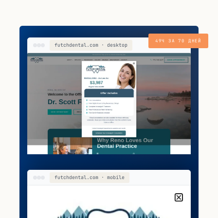
49Ч ЗА 70 ДНЕЙ
futchdental.com · desktop
futchdental.com · mobile