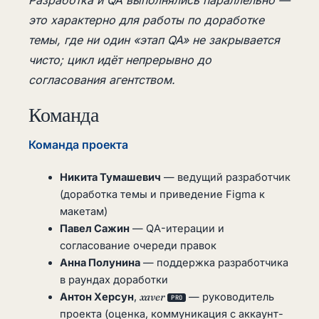
Разработка и QA выполнялись параллельно —
это характерно для работы по доработке
темы, где ни один «этап QA» не закрывается
чисто; цикл идёт непрерывно до
согласования агентством.
Команда
Команда проекта
Никита Тумашевич
— ведущий разработчик
(доработка темы и приведение Figma к
макетам)
Павел Сажин
— QA-итерации и
согласование очереди правок
Анна Полунина
— поддержка разработчика
в раундах доработки
Антон Херсун
,
xaver
— руководитель
PRO
проекта (оценка, коммуникация с аккаунт-