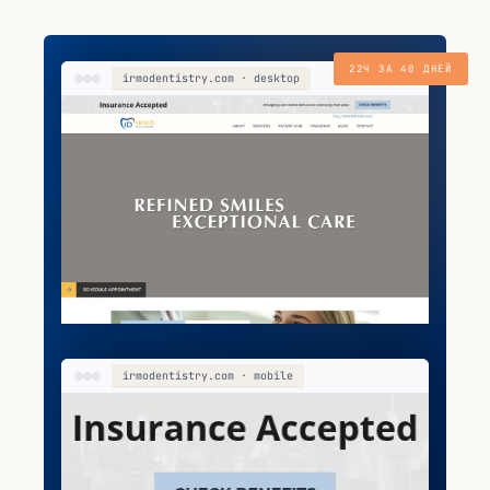
22Ч ЗА 40 ДНЕЙ
irmodentistry.com · desktop
irmodentistry.com · mobile