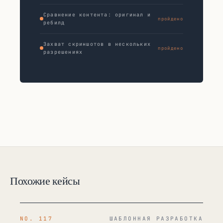
Сравнение контента: оригинал и
пройдено
ребилд
Захват скриншотов в нескольких
пройдено
разрешениях
Похожие кейсы
NO. 117
ШАБЛОННАЯ РАЗРАБОТКА