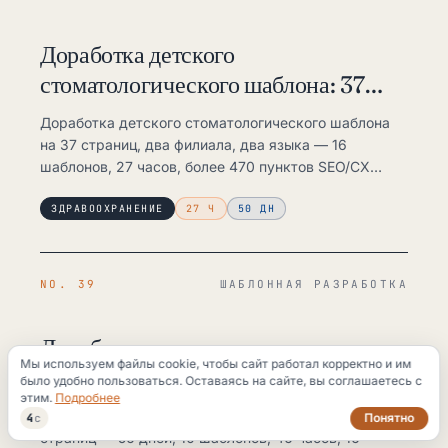
Доработка детского
стоматологического шаблона: 37
страниц за 50 дней
Доработка детского стоматологического шаблона
на 37 страниц, два филиала, два языка — 16
шаблонов, 27 часов, более 470 пунктов SEO/CX
согласованы за 50 дней.
ЗДРАВООХРАНЕНИЕ
27 Ч
50 ДН
NO. 39
ШАБЛОННАЯ РАЗРАБОТКА
Доработка стоматологического
Мы используем файлы cookie, чтобы сайт работал корректно и им
шаблона на 30 страниц за 56 дней
было удобно пользоваться. Оставаясь на сайте, вы соглашаетесь с
этим.
Подробнее
Доработка стоматологического шаблона на 30
Понятно
3
с
страниц — 56 дней, 10 шаблонов, 46 часов, 16