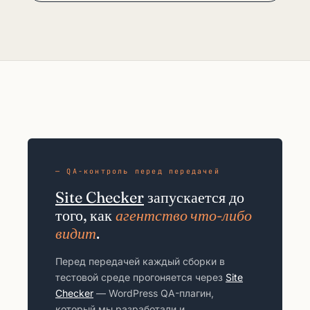
— QA-контроль перед передачей
Site Checker
запускается до
того, как
агентство что-либо
видит
.
Перед передачей каждый сборки в
тестовой среде прогоняется через
Site
Checker
— WordPress QA-плагин,
который мы разработали и