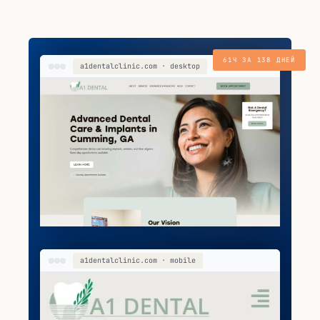
61Ч ЗА 138 ДНЕЙ
a1dentalclinic.com · desktop
a1dentalclinic.com · mobile