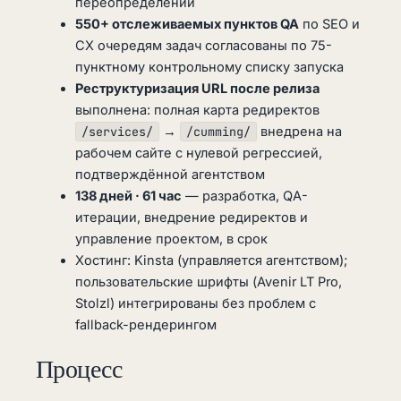
переопределений
550+ отслеживаемых пунктов QA
по SEO и
CX очередям задач согласованы по 75-
пунктному контрольному списку запуска
Реструктуризация URL после релиза
выполнена: полная карта редиректов
/services/
→
/cumming/
внедрена на
рабочем сайте с нулевой регрессией,
подтверждённой агентством
138 дней · 61 час
— разработка, QA-
итерации, внедрение редиректов и
управление проектом, в срок
Хостинг: Kinsta (управляется агентством);
пользовательские шрифты (Avenir LT Pro,
Stolzl) интегрированы без проблем с
fallback-рендерингом
Процесс