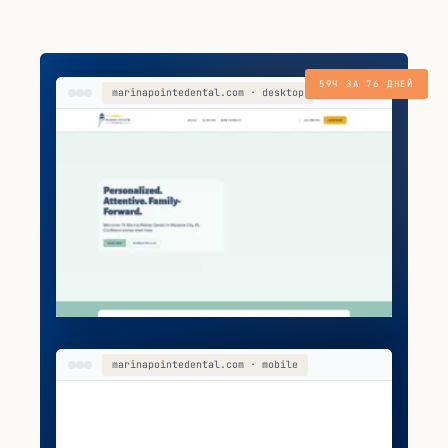
59Ч ЗА 76 ДНЕЙ
marinapointedental.com · desktop
marinapointedental.com · mobile