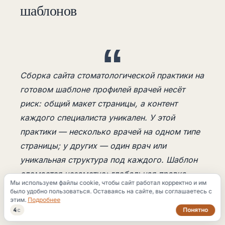
шаблонов
Сборка сайта стоматологической практики на
готовом шаблоне профилей врачей несёт
риск: общий макет страницы, а контент
каждого специалиста уникален. У этой
практики — несколько врачей на одном типе
страницы; у других — один врач или
уникальная структура под каждого. Шаблон
сломается незаметно: глобальная правка
Мы используем файлы cookie, чтобы сайт работал корректно и им
макета применится сразу ко всем профилям,
было удобно пользоваться. Оставаясь на сайте, вы соглашаетесь с
этим.
Подробнее
локальные переопределения для одного
Понятно
3
с
врача затронут остальных, а уникальные