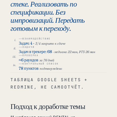
стеке. Реализовать по
спецификации. Без
импровизаций. Передать
готовым к переходу.
ВЗАИМОДЕЙСТВИЕ
Задач: 4 ·
3/4 закрыто к сдаче
ЗАДАЧИ
Задач в трекере: 68
· медиана 22 мин, P75 26 мин
ПРОВЕРКА
≈6 раундов
за 76 дней
КОНТРОЛЬНЫЙ СПИСОК
78 пунктов
подтверждено
ТАБЛИЦА GOOGLE SHEETS +
REDMINE, НЕ САМООТЧЁТ.
Подход к доработке темы