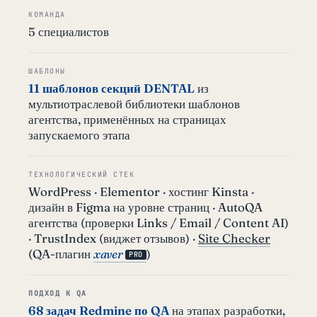
КОМАНДА
5 специалистов
ШАБЛОНЫ
11 шаблонов секций DENTAL
из
мультиотраслевой библиотеки шаблонов
агентства, применённых на страницах
запускаемого этапа
ТЕХНОЛОГИЧЕСКИЙ СТЕК
WordPress · Elementor · хостинг Kinsta ·
дизайн в Figma на уровне страниц · AutoQA
агентства (проверки Links / Email / Content AI)
· TrustIndex (виджет отзывов) ·
Site Checker
(QA-плагин
xaver
)
PRO
ПОДХОД К QA
68 задач Redmine по QA
на этапах разработки,