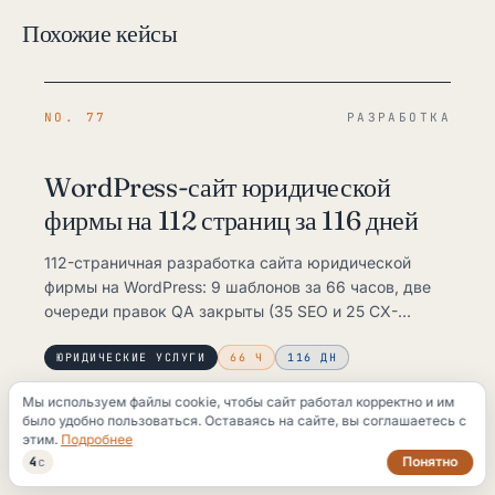
Похожие кейсы
NO. 77
РАЗРАБОТКА
WordPress-сайт юридической
фирмы на 112 страниц за 116 дней
112-страничная разработка сайта юридической
фирмы на WordPress: 9 шаблонов за 66 часов, две
очереди правок QA закрыты (35 SEO и 25 CX-
задач), сдан в срок за 116 дней.
ЮРИДИЧЕСКИЕ УСЛУГИ
66 Ч
116 ДН
Мы используем файлы cookie, чтобы сайт работал корректно и им
было удобно пользоваться. Оставаясь на сайте, вы соглашаетесь с
этим.
Подробнее
NO. 105
РАЗРАБОТКА
Понятно
3
с