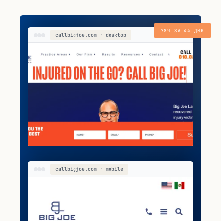
78Ч ЗА 44 ДНЯ
callbigjoe.com · desktop
callbigjoe.com · mobile