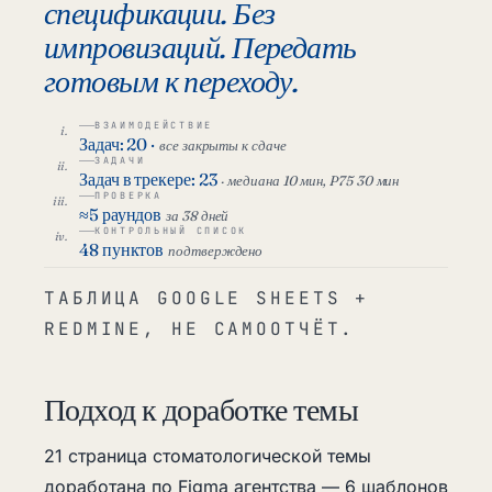
спецификации. Без
импровизаций. Передать
готовым к переходу.
ВЗАИМОДЕЙСТВИЕ
Задач: 20 ·
все закрыты к сдаче
ЗАДАЧИ
Задач в трекере: 23
· медиана 10 мин, P75 30 мин
ПРОВЕРКА
≈5 раундов
за 38 дней
КОНТРОЛЬНЫЙ СПИСОК
48 пунктов
подтверждено
ТАБЛИЦА GOOGLE SHEETS +
REDMINE, НЕ САМООТЧЁТ.
Подход к доработке темы
21 страница стоматологической темы
доработана по Figma агентства — 6 шаблонов