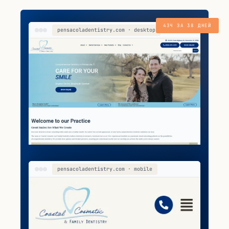
43Ч ЗА 38 ДНЕЙ
pensacoladentistry.com · desktop
pensacoladentistry.com · mobile