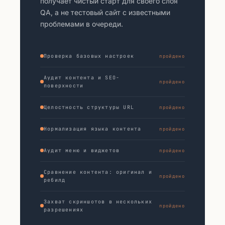
получает чистый старт для своего слоя
QA, а не тестовый сайт с известными
проблемами в очереди.
Проверка базовых настроек
пройдено
Аудит контента и SEO-
пройдено
поверхности
Целостность структуры URL
пройдено
Нормализация языка контента
пройдено
Аудит меню и виджетов
пройдено
Сравнение контента: оригинал и
пройдено
ребилд
Захват скриншотов в нескольких
пройдено
разрешениях